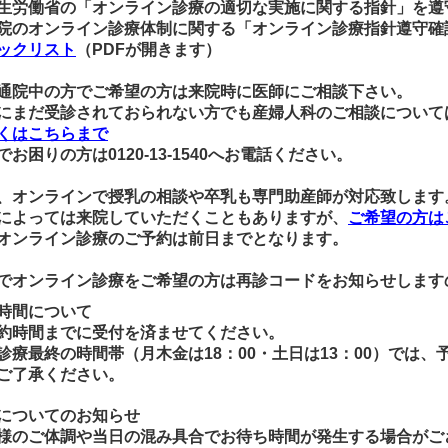
生労働省の「オンライン診療の適切な実施に関する指針」を遵
院のオンライン診療体制に関する「オンライン診療指針遵守確
ックリスト
（PDFが開きます）
通院中の方でご希望の方は来院時に医師にご相談下さい。
にまだ受診されておられない方でも産婦人科のご相談について
くはこちらまで
でお困りの方は
0120-13-1540
へお電話ください。
、オンラインで授乳の相談や卒乳も専門助産師が対応致します
によっては来院していただくこともありますが、
ご希望の方は
オンライン診療のご予約は前日までとなります。
でオンライン診療をご希望の方は再診コードをお知らせします
時間について
約時間までに受付を済ませてください。
診療最終の時間帯（月木金は18：00・土日は13：00）では
ご了承ください。
についてのお知らせ
様のご体調や当日の混み具合でお待ち時間が発生する場合がご