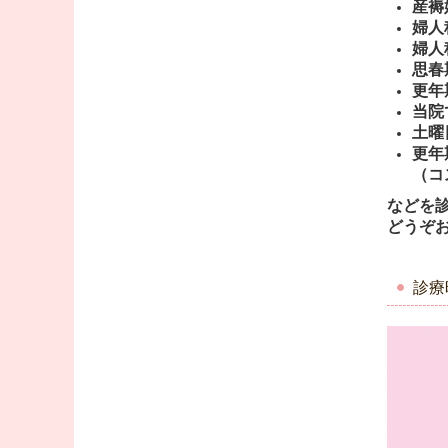
産褥
婦人
婦人
思春
更年
当院
土曜
更年
（コ
などを
どうぞ
診療