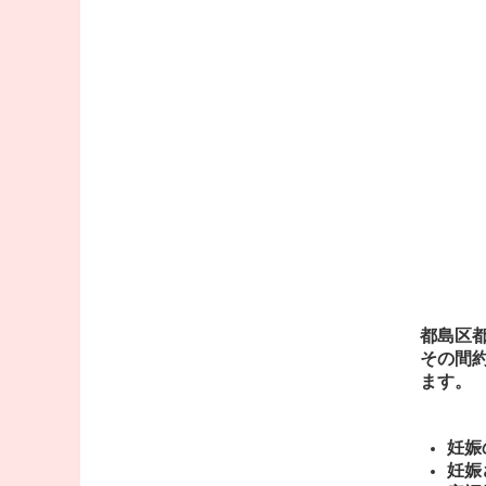
都島区
その間
ます。
妊娠
妊娠