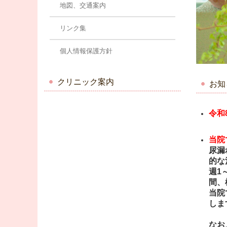
地図、交通案内
リンク集
個人情報保護方針
クリニック案内
お知
令和
当院
尿漏
的な
週1
間、
当院
しま
なお