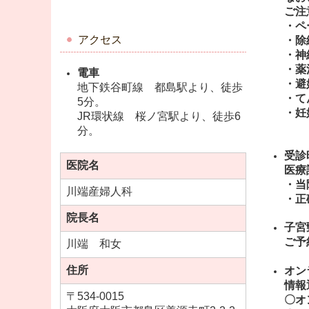
ご注
・ペ
アクセス
・除
・神
・薬
電車
・避
地下鉄谷町線 都島駅より、徒歩
・て
5分。
・妊
JR環状線 桜ノ宮駅より、徒歩6
分。
受診
医院名
医療
・当
川端産婦人科
・正
院長名
子宮
ご予
川端 和女
住所
オン
情報
〒
534-0015
〇オ