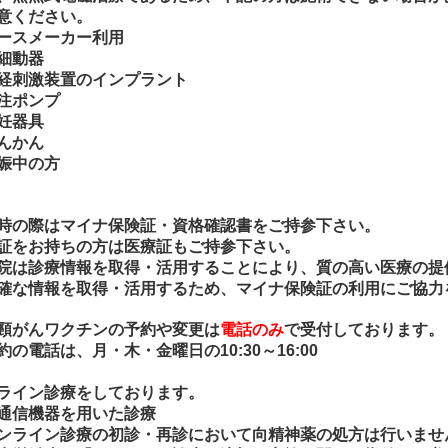
意ください。
ースメーカー利用
細動器
経刺激装置のインプラント
注ポンプ
妊器具
んかん
娠中の方
時の際はマイナ保険証・資格確認書をご持参下さい。
証をお持ちの方は医療証もご持参下さい。
院は診療情報を取得・活用することにより、質の高い医療の提
確な情報を取得・活用するため、マイナ保険証の利用にご協力
頸がんワクチンの予約や変更は
電話のみ
で受付しております。
約の電話は、月・木・金曜日の10:30～16:00
ライン診療をしております。
通信機器を用いた診療
ンライン診療の初診・再診において向精神薬の処方は行いませ