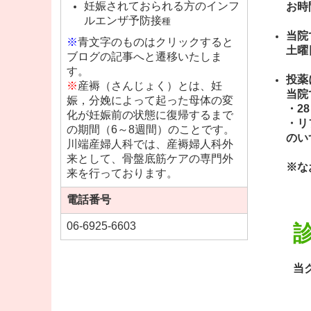
妊娠されておられる方のインフ
お時
ルエンザ予防接
種
当院
※
青文字のものはクリックすると
土曜
ブログの記事へと遷移いたしま
す。
投薬
※
産褥（さんじょく）とは、妊
当院
娠，分娩によって起った母体の変
・2
化が妊娠前の状態に復帰するまで
・リ
の期間（6～8週間）のことです。
のい
川端産婦人科では、産褥婦人科外
来として、骨盤底筋ケアの専門外
※な
来を行っております。
電話番号
06-6925-6603
当