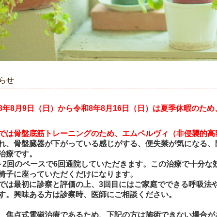
らせ
8年8月9日
（日）から令和8年8月16日（日）は夏季休暇のた
では骨盤底筋トレーニングのため、エムペルヴィ（非侵襲的高
れ、骨盤臓器が下がっている感じがする、便失禁が気になる、
治療です。
～2回のペースで6回通院していただきます。この治療で十分な
椅子に座っていただくだけになります。
では最初に診察と評価の上、3回目にはご家庭でできる呼吸法
す。興味ある方は診察時、医師にご相談ください。
、焦点式電磁治療であるため、下記の方は施術できない場合が