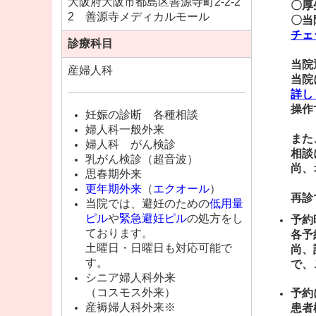
大阪府大阪市都島区善源寺町2-2-2
〇厚
2 善源寺メディカルモール
〇当
チェ
診療科目
当院
産婦人科
当院
詳し
操作
妊娠の診断 各種相談
婦人科一般外来
また
婦人科 がん検診
相談
乳がん検診（超音波）
尚、
思春期外来
更年期外来
（
エクオール
）
再診
当院では、避妊のための
低用量
ピル
や
緊急避妊ピル
の処方をし
予約
ております。
各予
土曜日・日曜日も対応可能で
尚、
す。
で、
シニア婦人科外来
（コスモス外来）
予約
産褥婦人科外来※
患者