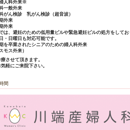
婦人科外来※
科一般外来
科がん検診 乳がん検診（超音波）
期外来
期外来
では、避妊のための低用量ピルや緊急避妊ピルの処方をしてお
日・日曜日も対応可能です。
期を卒業されたシニアのための婦人科外来
スモス外来）
診療させて頂きます。
お気軽にご来院下さい。
時間